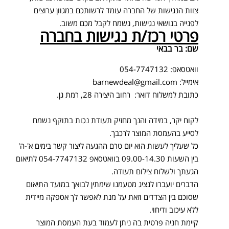
צוות הנגישות של החברה עומד לרשותכם במגוון ערוצים
לפנייה בנושאי נגישות, נשמח לקבל מכם משוב.
פרטי רכז/ת נגישות בחברה
שם: בר בבאי
וואטסאפ: 054-7747132
אימייל:
barnewdeal@gmail.com
כתובת למשלוח דואר: רחוב היצירה 28, רמת גן.
לקוח יקר, במידה והנך מחזיק תעודת נכות בתוקף נשמח
לסייע בהעמסת המוצר לרכבך.
כל שעליך לעשות הוא יום טרם ההגעה ליצור קשר בימים א'-ה'
בין השעות 09.00-14.30 בוואטסאפ 054-7747132 לתיאום
הגעתך ולשלוח צילום תעודה.
הדברים יועברו לנציג מטעמנו שימתין לבואך במועד התיאום
שסוכם בין הצדדים וזאת על מנת לאפשר לך אספקה מיידית
ללא עיכוב ודיחוי.
קיימת חניה פרטית בה ניתן לעמוד בעת העמסת המוצר