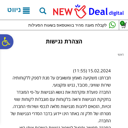
לתפריט
לתוכן
לתפריט
אתר
המרכזי
נגישות
ניווט
0
לקבלת מענה מהיר בוואטסאפ בשעות הפעילות
פ
הצהרת נגישות
ראשי
סר
15.02.2024 (11:55)
נג
חברתנו משקיעה מאמץ ומשאבים על מנת לספק ללקוחותיה
שירות שוויוני, מכובד, נגיש ומקצועי.
החברה פועלת ומקדמת את נושא הנגישות על-פי המוגדר
בחקיקת הנגישות ורואה בלקוחות עם מוגבלות לקוחות שווי
זכויות, הזכאים ליהנות מנגישות מלאה לנכסי ושירותי החברה.
מטרתו של חלק זה באתר הינו יידוע בדבר הסדרי הנגישות של
החברה.
החברה תמשיך ותפעל לשיפור נגישות השירות אותו היא