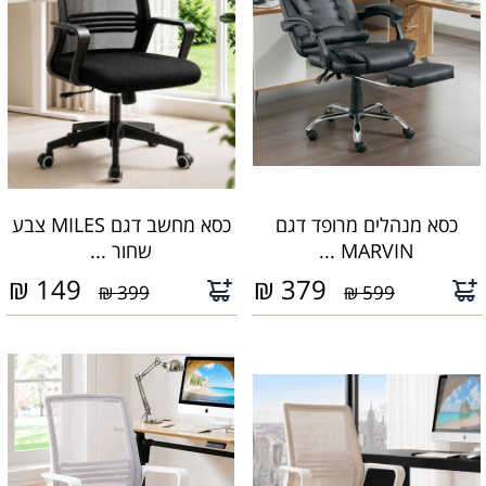
כסא מנהלים מרופד דגם
כסא מחשב דגם MILES צבע
MARVIN ...
שחור ...
₪
149
₪
379
399 ₪
599 ₪