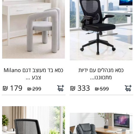
כסא מנהלים עם ידיות
כסא בד מעוצב דגם Milano
מתכווננו...
צבע ...
₪
179
₪
333
299 ₪
599 ₪