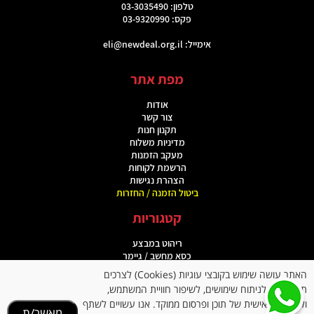
טלפון: 03-3035490
פקס: 03-9320990
אימייל:
eli@newdeal.org.il
מפת אתר
אודות
צור קשר
תקנון חנות
מדיניות משלוח
מעקב הזמנות
הרשמת לקוחות
הצהרת נגישות
ביטול הזמנה / החזרות
קטגוריות
ריהוט במבצע
כסא מחשב / גיימר
מוצרי ספורט
האתר עושה שימוש בקובצי עוגיות (Cookies) לצרכים
כסאות מנהלים
תפעוליים, לניתוח שימושים, לשיפור חוויית המשתמש,
תיקים ומוצרי פנאי
ולהתאמה אישית של תוכן ופרסום ממוקד. אנו עשויים לשתף
מגבירי שמיעה
מאשר/ת