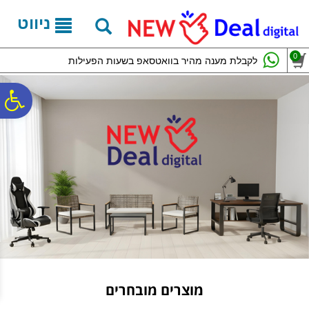
לתפריט
לתוכן
לתפריט
אתר
המרכזי
נגישות
ניווט
0
לקבלת מענה מהיר בוואטסאפ בשעות הפעילות
פ
סר
נג
מוצרים מובחרים