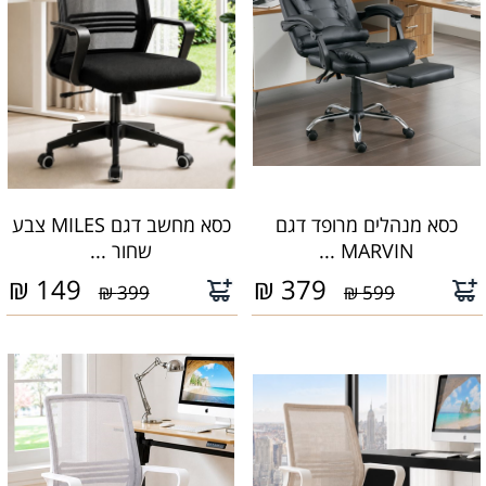
כסא מנהלים מרופד דגם
כסא מחשב דגם MILES צבע
MARVIN ...
שחור ...
₪
149
₪
379
399 ₪
599 ₪