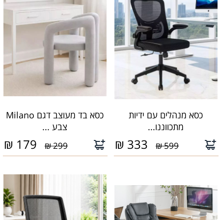
כסא מנהלים עם ידיות
כסא בד מעוצב דגם Milano
מתכווננו...
צבע ...
₪
179
₪
333
299 ₪
599 ₪