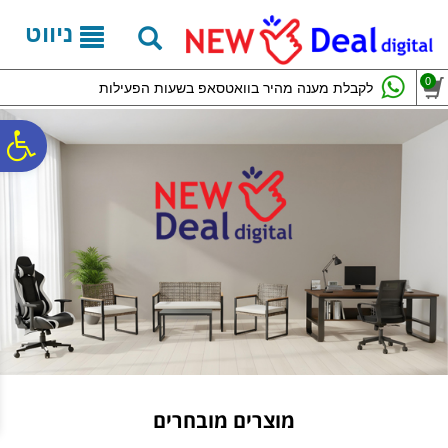
לתפריט
לתוכן
לתפריט
אתר
המרכזי
נגישות
ניווט
0
לקבלת מענה מהיר בוואטסאפ בשעות הפעילות
פ
סר
נג
מוצרים מובחרים