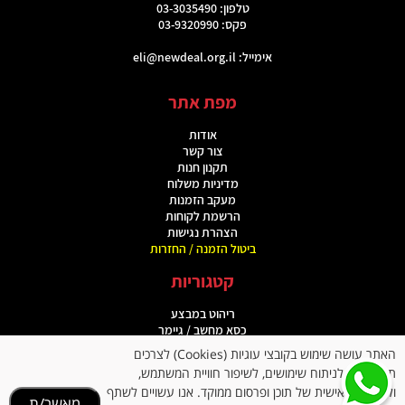
טלפון: 03-3035490
פקס: 03-9320990
אימייל:
eli@newdeal.org.il
מפת אתר
אודות
צור קשר
תקנון חנות
מדיניות משלוח
מעקב הזמנות
הרשמת לקוחות
הצהרת נגישות
ביטול הזמנה / החזרות
קטגוריות
ריהוט במבצע
כסא מחשב / גיימר
מוצרי ספורט
האתר עושה שימוש בקובצי עוגיות (Cookies) לצרכים
כסאות מנהלים
תפעוליים, לניתוח שימושים, לשיפור חוויית המשתמש,
תיקים ומוצרי פנאי
ולהתאמה אישית של תוכן ופרסום ממוקד. אנו עשויים לשתף
מגבירי שמיעה
מאשר/ת