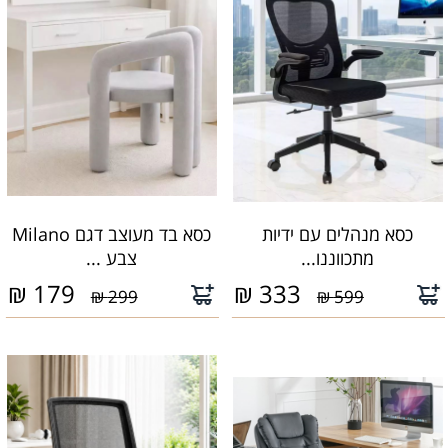
כסא מנהלים עם ידיות
כסא בד מעוצב דגם Milano
מתכווננו...
צבע ...
₪
179
₪
333
299 ₪
599 ₪