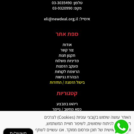
טלפון: 03-3035490
פקס: 03-9320990
אימייל:
eli@newdeal.org.il
מפת אתר
אודות
צור קשר
תקנון חנות
מדיניות משלוח
מעקב הזמנות
הרשמת לקוחות
הצהרת נגישות
ביטול הזמנה / החזרות
קטגוריות
ריהוט במבצע
כסא מחשב / גיימר
מוצרי ספורט
האתר עושה שימוש בקובצי עוגיות (Cookies) לצרכים
כסאות מנהלים
תפעוליים, לניתוח שימושים, לשיפור חוויית המשתמש,
תיקים ומוצרי פנאי
ולהתאמה אישית של תוכן ופרסום ממוקד. אנו עשויים לשתף
מגבירי שמיעה
מאשר/ת