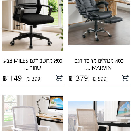
כסא מנהלים מרופד דגם
כסא מחשב דגם MILES צבע
MARVIN ...
שחור ...
₪
149
₪
379
399 ₪
599 ₪