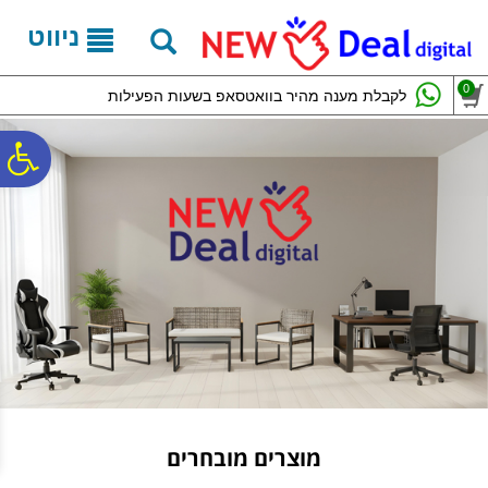
לתפריט
לתוכן
לתפריט
אתר
המרכזי
נגישות
ניווט
0
לקבלת מענה מהיר בוואטסאפ בשעות הפעילות
פ
סר
נג
מוצרים מובחרים