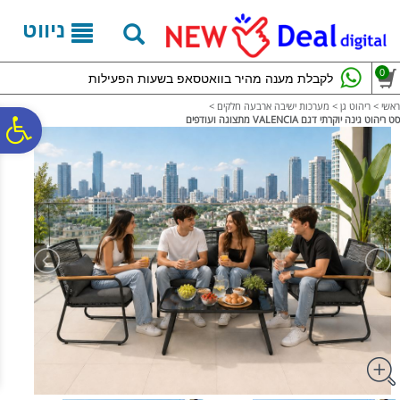
לתפריט
לתוכן
לתפריט
אתר
המרכזי
נגישות
ניווט
0
לקבלת מענה מהיר בוואטסאפ בשעות הפעילות
ראשי
>
ריהוט גן
>
מערכות ישיבה ארבעה חלקים
>
פ
סט ריהוט גינה יוקרתי דגם VALENCIA מתצוגה ועודפים
סר
נג