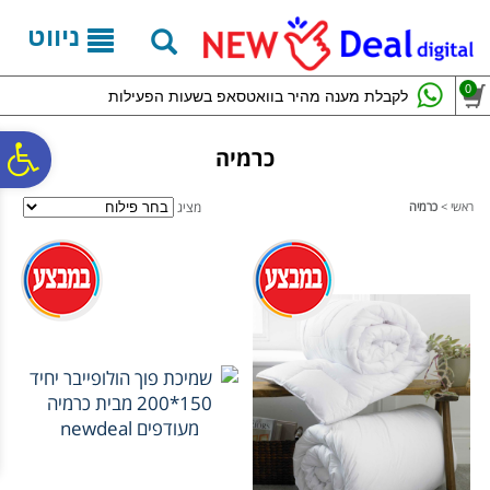
לתפריט
לתוכן
לתפריט
אתר
המרכזי
נגישות
ניווט
0
לקבלת מענה מהיר בוואטסאפ בשעות הפעילות
פ
כרמיה
ראשי
>
כרמיה
מציג
סר
נג