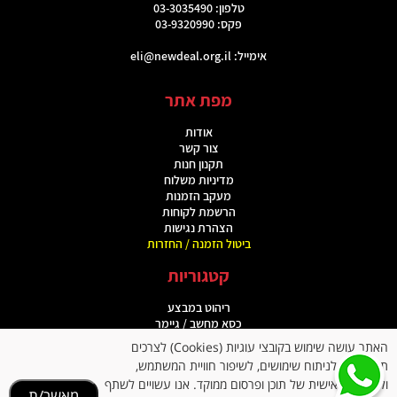
טלפון: 03-3035490
פקס: 03-9320990
אימייל:
eli@newdeal.org.il
מפת אתר
אודות
צור קשר
תקנון חנות
מדיניות משלוח
מעקב הזמנות
הרשמת לקוחות
הצהרת נגישות
ביטול הזמנה / החזרות
קטגוריות
ריהוט במבצע
כסא מחשב / גיימר
מוצרי ספורט
האתר עושה שימוש בקובצי עוגיות (Cookies) לצרכים
כסאות מנהלים
תפעוליים, לניתוח שימושים, לשיפור חוויית המשתמש,
תיקים ומוצרי פנאי
ולהתאמה אישית של תוכן ופרסום ממוקד. אנו עשויים לשתף
מגבירי שמיעה
מאשר/ת