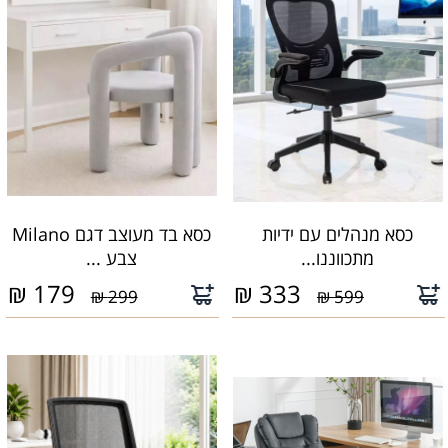
כסא מנהלים עם ידיות
כסא בד מעוצב דגם Milano
מתכווננו...
צבע ...
₪
179
₪
333
299 ₪
599 ₪