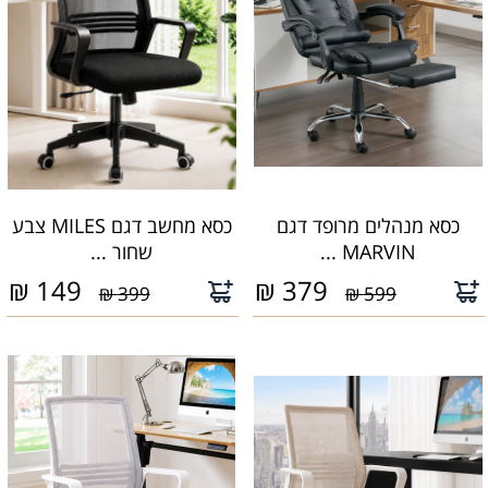
כסא מנהלים מרופד דגם
כסא מחשב דגם MILES צבע
MARVIN ...
שחור ...
₪
149
₪
379
399 ₪
599 ₪