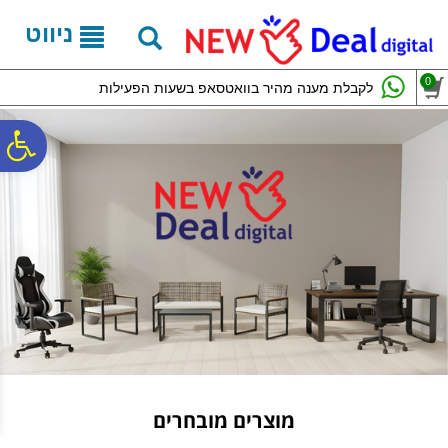
לתפריט
לתוכן
לתפריט
אתר
המרכזי
נגישות
ניווט
0
לקבלת מענה מהיר בוואטסאפ בשעות הפעילות
פ
סר
נג
מוצרים מובחרים