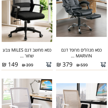
כסא מנהלים מרופד דגם
כסא מחשב דגם MILES צבע
MARVIN ...
שחור ...
₪
149
₪
379
399 ₪
599 ₪