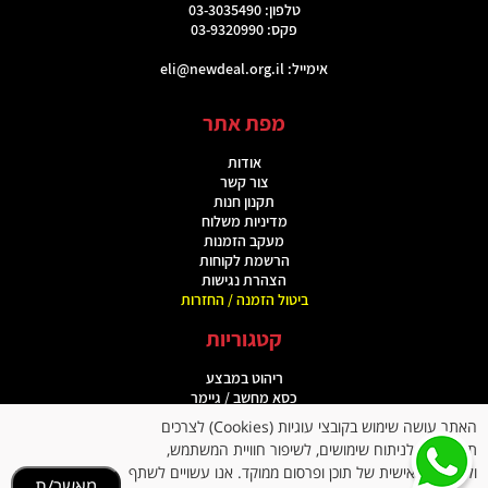
טלפון: 03-3035490
פקס: 03-9320990
אימייל:
eli@newdeal.org.il
מפת אתר
אודות
צור קשר
תקנון חנות
מדיניות משלוח
מעקב הזמנות
הרשמת לקוחות
הצהרת נגישות
ביטול הזמנה / החזרות
קטגוריות
ריהוט במבצע
כסא מחשב / גיימר
מוצרי ספורט
האתר עושה שימוש בקובצי עוגיות (Cookies) לצרכים
כסאות מנהלים
תפעוליים, לניתוח שימושים, לשיפור חוויית המשתמש,
תיקים ומוצרי פנאי
ולהתאמה אישית של תוכן ופרסום ממוקד. אנו עשויים לשתף
מגבירי שמיעה
מאשר/ת