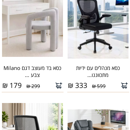
כסא מנהלים עם ידיות
כסא בד מעוצב דגם Milano
מתכווננו...
צבע ...
₪
179
₪
333
299 ₪
599 ₪