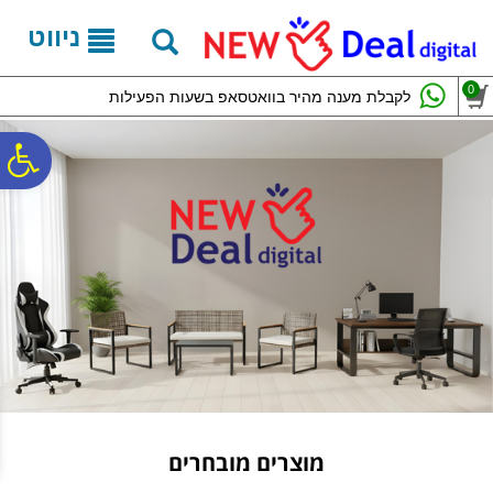
לתפריט
לתוכן
לתפריט
אתר
המרכזי
נגישות
ניווט
0
לקבלת מענה מהיר בוואטסאפ בשעות הפעילות
פ
סר
נג
מוצרים מובחרים