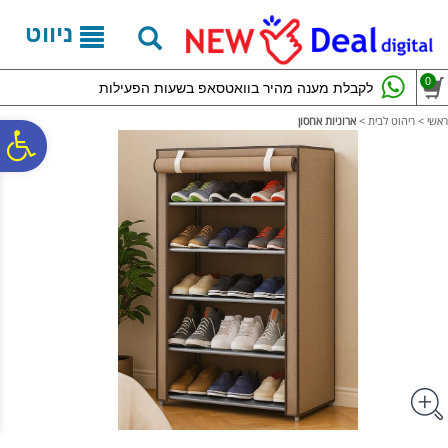
לתפריט
לתוכן
לתפריט
אתר
המרכזי
נגישות
ניווט
0
לקבלת מענה מהיר בוואטסאפ בשעות הפעילות
ראשי
>
ריהוט לבית
>
ארוניות אחסון
פ
סר
נג