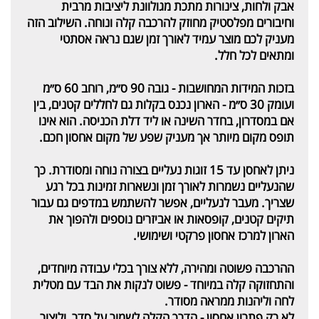
אבק ולחות, צינורות מתכת מגולוונת ליציבות מרבית
וחיבורים מפלסטיק מחוזק להרכבה קלה ונוחה. השילוב הזה
מעניק לכם מוצר עמיד לאורך זמן שגם נראה אסתטי
ומתאים לכל חלל.
בזכות המידות המחושבות - גובה 90 ס״מ, רוחב 60 ס״מ
ועומק 30 ס״מ - הארון נכנס בקלות גם לחללים קטנים, בין
אם במסדרון, בחדר השינה או ליד דלת הכניסה. הוא אינו
תופס מקום מיותר אך מעניק שפע של מקום אחסון חכם.
ניתן לאחסן עד 15 זוגות נעליים בצורה נוחה ומסודרת. כך
שהנעליים נשמרות לאורך זמן ונשארות זמינות בכל רגע
שצריך. מעבר לנעליים, אפשר להשתמש במדפים גם עבור
תיקים קטנים, קופסאות או אביזרים נוספים ולהפוך את
הארון למרכז אחסון פרקטי ושימושי.
ההרכבה פשוטה ומהירה, ללא צורך בכלי עבודה מיוחדים,
והתחזוקה קלה במיוחד - פשוט לנקות את הבד עם מטלית
לחה וליהנות ממראה מסודר.
לא רק פתרון אחסון - הדרך הקלה לשמור על סדר, וליצור